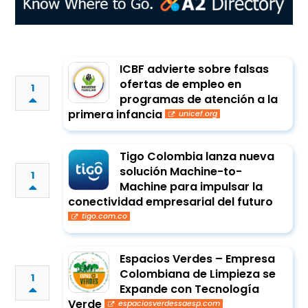
ICBF advierte sobre falsas
ofertas de empleo en
1
programas de atención a la
primera infancia
unicef.org
Tigo Colombia lanza nueva
solución Machine-to-
1
Machine para impulsar la
conectividad empresarial del futuro
tigo.com.co
Espacios Verdes – Empresa
Colombiana de Limpieza se
1
Expande con Tecnología
Verde
espaciosverdessaesp.com