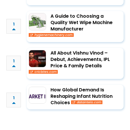
A Guide to Choosing a
Quality Wet Wipe Machine
1
Manufacturer
hygienemachinery.com
All About Vishnu Vinod –
Debut, Achievements, IPL
1
Price & Family Details
cricbites.com
How Global Demand Is
Reshaping Infant Nutrition
1
Choices
dataintelo.com