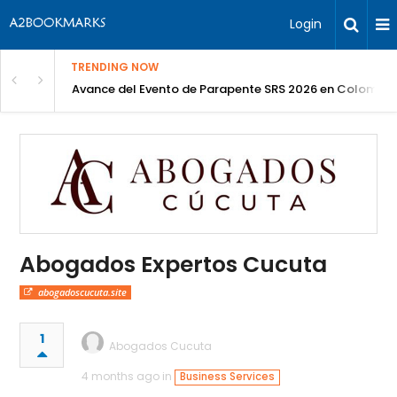
Login
TRENDING NOW
Avance del Evento de Parapente SRS 2026 en Colombia
Abogados Expertos Cucuta
abogadoscucuta.site
1
Abogados Cucuta
4 months ago in
Business Services