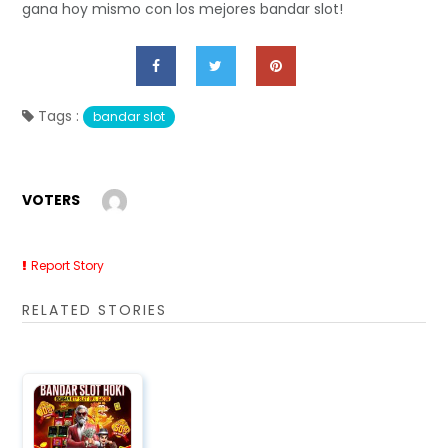
gana hoy mismo con los mejores bandar slot!
Tags :
bandar slot
VOTERS
Report Story
RELATED STORIES